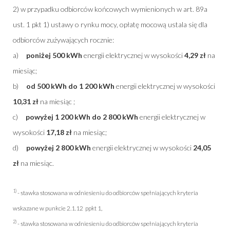
2) w przypadku odbiorców końcowych wymienionych w art. 89a
ust. 1 pkt 1) ustawy o rynku mocy, opłatę mocową ustala się dla
odbiorców zużywających rocznie:
a)
poniżej 500 kWh
energii elektrycznej w wysokości
4,29 zł
na
miesiąc;
b)
od 500 kWh do 1 200 kWh
energii elektrycznej w wysokości
10,31 zł
na miesiąc ;
c)
powyżej 1 200 kWh do 2 800 kWh
energii elektrycznej w
wysokości
17,18 zł
na miesiąc;
d)
powyżej 2 800 kWh
energii elektrycznej w wysokości
24,05
zł
na miesiąc.
1)
- stawka stosowana w odniesieniu do odbiorców spełniających kryteria
wskazane w punkcie 2.1.12 ppkt 1,
2)
- stawka stosowana w odniesieniu do odbiorców spełniających kryteria