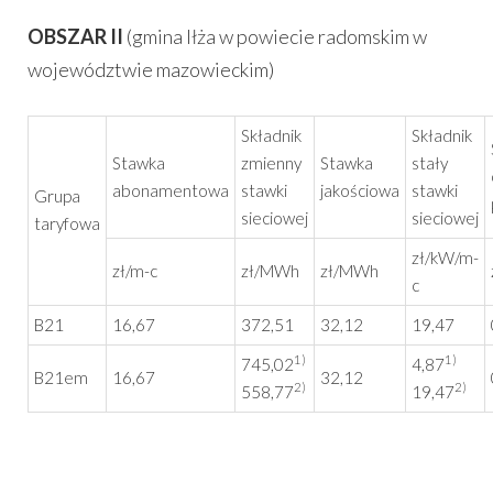
OBSZAR II
(gmina Iłża w powiecie radomskim w
województwie mazowieckim)
Składnik
Składnik
Stawka
zmienny
Stawka
stały
abonamentowa
stawki
jakościowa
stawki
Grupa
sieciowej
sieciowej
taryfowa
zł/kW/m-
zł/m-c
zł/MWh
zł/MWh
c
B21
16,67
372,51
32,12
19,47
1)
1)
745,02
4,87
B21em
16,67
32,12
2)
2)
558,77
19,47