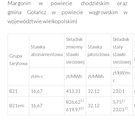
Margonin w powiecie chodzieskim oraz
gmina Gołańcz w powiecie wągrowskim w
województwie wielkopolskim)
Składnik
Składnik
Stawka
zmienny
Stawka
stały
abonamentowa
stawki
jakościowa
stawki
Grupa
sieciowej
sieciowej
taryfowa
zł/kW/m-
zł/m-c
zł/MWh
zł/MWh
c
B21
16,67
413,31
32,12
23,01
1)
1)
826,62
5,75
B21em
16,67
32,12
2)
2)
619,97
23,01